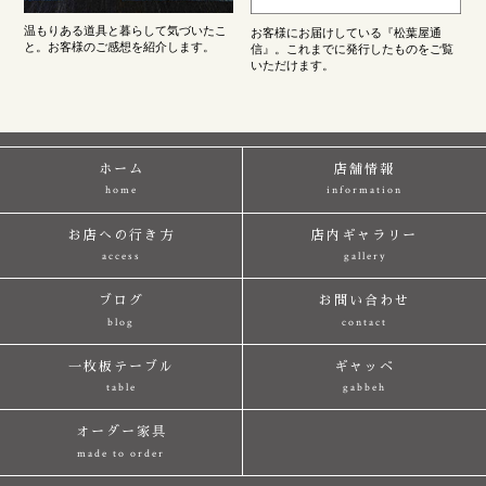
温もりある道具と暮らして気づいたこ
お客様にお届けしている『松葉屋通
と。お客様のご感想を紹介します。
信』。これまでに発行したものをご覧
いただけます。
ホーム
店舗情報
home
information
お店への行き方
店内ギャラリー
access
gallery
ブログ
お問い合わせ
blog
contact
一枚板テーブル
ギャッベ
table
gabbeh
オーダー家具
made to order