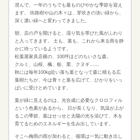
澄んで、一年のうちでも最ものびやかな季節を迎え
ます。 街路樹や山の木々は、芽吹きの淡い緑から、
深く濃い緑へと変わってきました。
朝、店の戸を開けると、湿り気を帯びた風がふわり
と入ってきます。 土も、葉も、これから来る雨を静
かに待っているようです。
松葉屋家具店横の、100坪ほどのちいさな森。
クルミ、山桜、楓、栃、栗、クヌギ……
秋には毎年100kg近い落ち葉となって森に積もる広
葉樹たちが、今は青々と葉を広げて、ひかりをいっ
ぱいに受けとめています。
葉が緑に見えるのは、光合成に必要なクロロフィル
という色素があるから。 日が長くなり、気温が上が
るこの季節、葉はせっせと太陽の光を浴びて、木を
育てるためのエネルギーを生み出しています。
そこへ梅雨の雨が加わると、循環は一気に動き出し